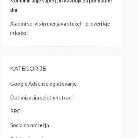
Kombiniranje superg in kavbojk za pomladne
dni
Xiaomi servis in menjava stekel – preveri kje
in kako!
KATEGORIJE
Google Adsense oglaševanje
Optimizacija spletnih strani
PPC
Socialna omrežja