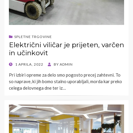
SPLETNE TRGOVINE
Električni viličar je prijeten, varčen
in učinkovit
POSTED
1 APRILA, 2022
BY
ADMIN
ON
Pri izbiri opreme za delo smo pogosto precej zahtevni. To
so naprave, ki jih bomo stalno uporabljali, morda kar preko
celega delovnega dne ter iz…