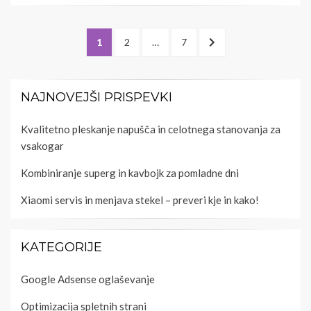
Številčenje
PAGE
PAGE
PAGE
NEXT
1
2
…
7
prispevkov
PAGE
NAJNOVEJŠI PRISPEVKI
Kvalitetno pleskanje napušča in celotnega stanovanja za
vsakogar
Kombiniranje superg in kavbojk za pomladne dni
Xiaomi servis in menjava stekel – preveri kje in kako!
KATEGORIJE
Google Adsense oglaševanje
Optimizacija spletnih strani