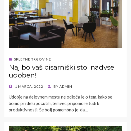
SPLETNE TRGOVINE
Naj bo vaš pisarniški stol nadvse
udoben!
POSTED
1 MARCA, 2022
BY
ADMIN
ON
Udobje na delovnem mestu ne odloča le o tem, kako se
bomo pri delu počutili, temveč pripomore tudi k
produktivnosti. Še bolj pomembno je, da…