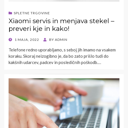
SPLETNE TRGOVINE
Xiaomi servis in menjava stekel –
preveri kje in kako!
POSTED
1 MAJA, 2022
BY
ADMIN
ON
Telefone redno uporabljamo, s seboj jih imamo na vsakem
koraku. Skoraj neizogibno je, da bo zato prišlo tudi do
kakšnih udarcev, padcev in posledičnih poškodb.…