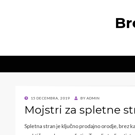
Br
POSTED
15 DECEMBRA, 2019
BY
ADMIN
ON
Mojstri za spletne st
Spletna stran je ključno prodajno orodje, brez