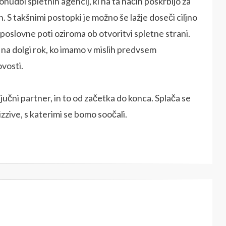
nudbi spletnih agencij, ki na ta način poskrbijo za
. S takšnimi postopki je možno še lažje doseči ciljno
oslovne poti oziroma ob otvoritvi spletne strani.
i na dolgi rok, ko imamo v mislih predvsem
ovosti.
jučni partner, in to od začetka do konca. Splača se
izzive, s katerimi se bomo soočali.