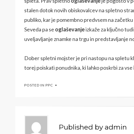
spleta. Prav spletno
oglaševanje
je pogosto v po
stalen dotok novih obiskovalcev na spletno stran
publiko, kar je pomembno predvsem na začetku p
Seveda pa se
oglaševanje
izkaže za ključno tud
uveljavljanje znamke na trgu in predstavljanje n
Dober spletni mojster je pri nastopu na spletu kl
torej poiskati ponudnika, ki lahko poskrbi za vse 
POSTED IN
PPC
Published by
admin