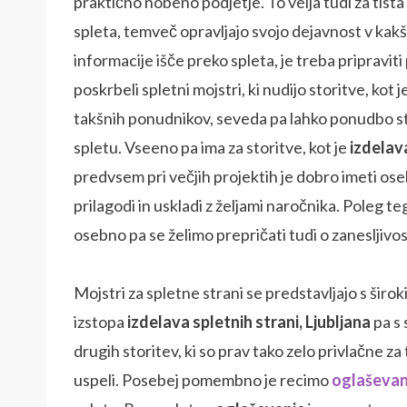
praktično nobeno podjetje. To velja tudi za tista
spleta, temveč opravljajo svojo dejavnost v kak
informacije išče preko spleta, je treba pripravit
poskrbeli spletni mojstri, ki nudijo storitve, kot j
takšnih ponudnikov, seveda pa lahko ponudbo s
spletu. Vseeno pa ima za storitve, kot je
izdelava
predvsem pri večjih projektih je dobro imeti osebn
prilagodi in uskladi z željami naročnika. Poleg 
osebno pa se želimo prepričati tudi o zanesljivo
Mojstri za spletne strani se predstavljajo s ši
izstopa
izdelava spletnih strani, Ljubljana
pa s 
drugih storitev, ki so prav tako zelo privlačne za
uspeli. Posebej pomembno je recimo
oglaševan