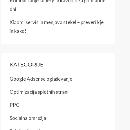
Kombiniranje superg in kavbojk za pomladne
dni
Xiaomi servis in menjava stekel – preveri kje
in kako!
KATEGORIJE
Google Adsense oglaševanje
Optimizacija spletnih strani
PPC
Socialna omrežja