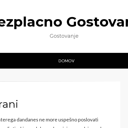
ezplacno Gostova
Gostovanje
DOMOV
rani
 katerega dandanes ne more uspešno poslovati