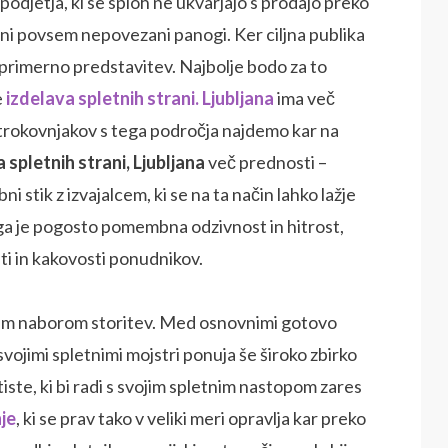
 podjetja, ki se sploh ne ukvarjajo s prodajo preko
šni povsem nepovezani panogi. Ker ciljna publika
i primerno predstavitev. Najbolje bodo za to
e
izdelava spletnih strani. Ljubljana
ima več
trokovnjakov s tega področja najdemo kar na
 spletnih strani, Ljubljana
več prednosti –
i stik z izvajalcem, ki se na ta način lahko lažje
tega je pogosto pomembna odzivnost in hitrost,
sti in kakovosti ponudnikov.
rokim naborom storitev. Med osnovnimi gotovo
svojimi spletnimi mojstri ponuja še široko zbirko
 tiste, ki bi radi s svojim spletnim nastopom zares
je
, ki se prav tako v veliki meri opravlja kar preko