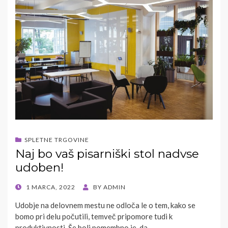
SPLETNE TRGOVINE
Naj bo vaš pisarniški stol nadvse
udoben!
POSTED
1 MARCA, 2022
BY
ADMIN
ON
Udobje na delovnem mestu ne odloča le o tem, kako se
bomo pri delu počutili, temveč pripomore tudi k
produktivnosti. Še bolj pomembno je, da…