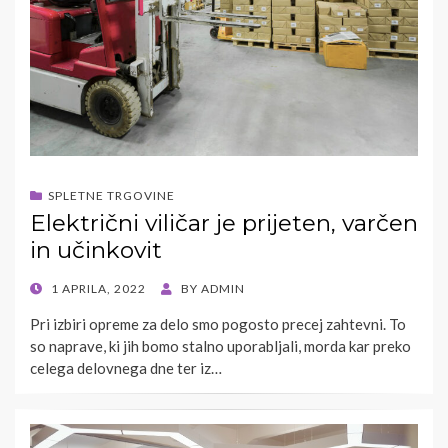
SPLETNE TRGOVINE
Električni viličar je prijeten, varčen
in učinkovit
POSTED
1 APRILA, 2022
BY
ADMIN
ON
Pri izbiri opreme za delo smo pogosto precej zahtevni. To
so naprave, ki jih bomo stalno uporabljali, morda kar preko
celega delovnega dne ter iz…