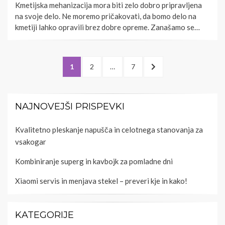
Kmetijska mehanizacija mora biti zelo dobro pripravljena
na svoje delo. Ne moremo pričakovati, da bomo delo na
kmetiji lahko opravili brez dobre opreme. Zanašamo se…
Številčenje
PAGE
PAGE
PAGE
NEXT
1
2
…
7
prispevkov
PAGE
NAJNOVEJŠI PRISPEVKI
Kvalitetno pleskanje napušča in celotnega stanovanja za
vsakogar
Kombiniranje superg in kavbojk za pomladne dni
Xiaomi servis in menjava stekel – preveri kje in kako!
KATEGORIJE