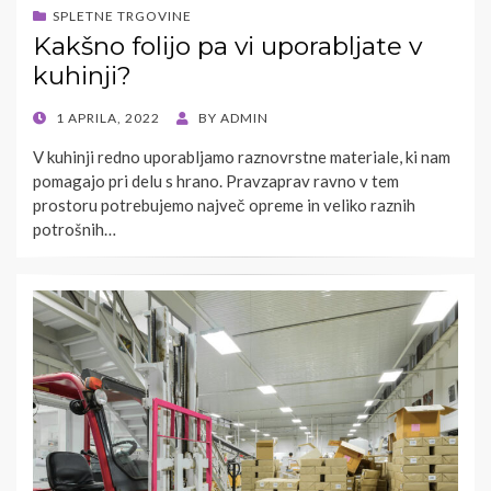
SPLETNE TRGOVINE
Kakšno folijo pa vi uporabljate v
kuhinji?
POSTED
1 APRILA, 2022
BY
ADMIN
ON
V kuhinji redno uporabljamo raznovrstne materiale, ki nam
pomagajo pri delu s hrano. Pravzaprav ravno v tem
prostoru potrebujemo največ opreme in veliko raznih
potrošnih…