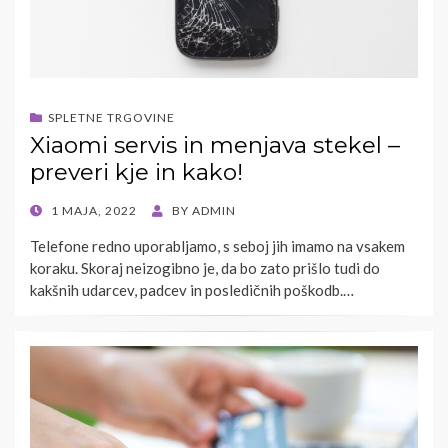
SPLETNE TRGOVINE
Xiaomi servis in menjava stekel –
preveri kje in kako!
POSTED
1 MAJA, 2022
BY
ADMIN
ON
Telefone redno uporabljamo, s seboj jih imamo na vsakem
koraku. Skoraj neizogibno je, da bo zato prišlo tudi do
kakšnih udarcev, padcev in posledičnih poškodb.…