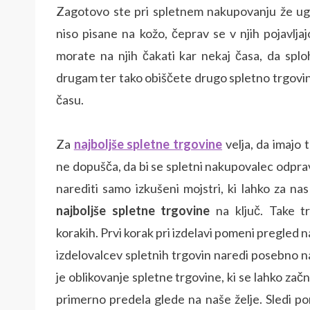
Zagotovo ste pri spletnem nakupovanju že ugo
niso pisane na kožo, čeprav se v njih pojavljajo 
morate na njih čakati kar nekaj časa, da spl
drugam ter tako obiščete drugo spletno trgovin
času.
Za
najboljše spletne trgovine
velja, da imajo 
ne dopušča, da bi se spletni nakupovalec odpr
narediti samo izkušeni mojstri, ki lahko za n
najboljše spletne trgovine
na ključ. Take t
korakih. Prvi korak pri izdelavi pomeni pregled n
izdelovalcev spletnih trgovin naredi posebno n
je oblikovanje spletne trgovine, ki se lahko zač
primerno predela glede na naše želje. Sledi po