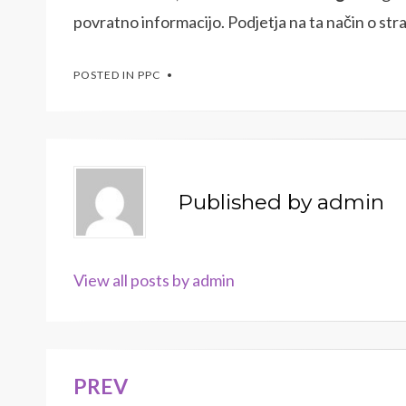
povratno informacijo. Podjetja na ta način o stra
POSTED IN
PPC
Published by
admin
View all posts by admin
PREV
Navigacija