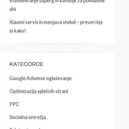
Kombiniranje superg in kavbojk za pomladne
dni
Xiaomi servis in menjava stekel – preveri kje
in kako!
KATEGORIJE
Google Adsense oglaševanje
Optimizacija spletnih strani
PPC
Socialna omrežja