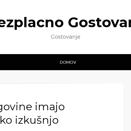
ezplacno Gostova
Gostovanje
DOMOV
rgovine imajo
ko izkušnjo