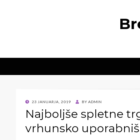
Br
POSTED
23 JANUARJA, 2019
BY
ADMIN
ON
Najboljše spletne t
vrhunsko uporabniš