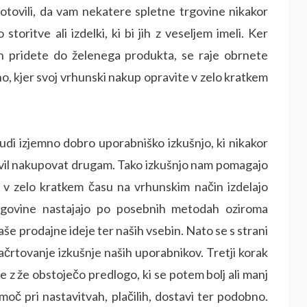
tovili, da vam nekatere spletne trgovine nikakor
storitve ali izdelki, ki bi jih z veseljem imeli. Ker
oh pridete do želenega produkta, se raje obrnete
o, kjer svoj vrhunski nakup opravite v zelo kratkem
tudi izjemno dobro uporabniško izkušnjo, ki nikakor
avil nakupovat drugam. Tako izkušnjo nam pomagajo
as v zelo kratkem času na vrhunskim način izdelajo
rgovine nastajajo po posebnih metodah oziroma
aše prodajne ideje ter naših vsebin. Nato se s strani
ačrtovanje izkušnje naših uporabnikov. Tretji korak
ne z že obstoječo predlogo, ki se potem bolj ali manj
moč pri nastavitvah, plačilih, dostavi ter podobno.