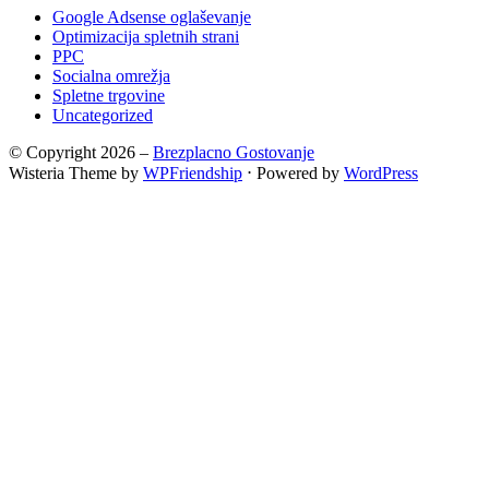
Google Adsense oglaševanje
Optimizacija spletnih strani
PPC
Socialna omrežja
Spletne trgovine
Uncategorized
© Copyright 2026 –
Brezplacno Gostovanje
Wisteria Theme by
WPFriendship
⋅
Powered by
WordPress