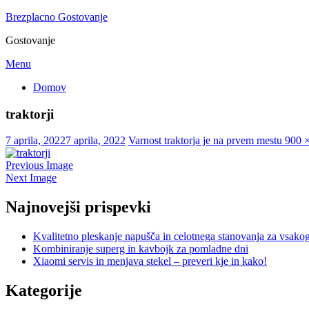
Brezplacno Gostovanje
Gostovanje
Skip
Menu
to
Domov
content
traktorji
Posted
7 aprila, 2022
7 aprila, 2022
Varnost traktorja je na prvem mestu
900 
on
Previous Image
Next Image
Najnovejši prispevki
Kvalitetno pleskanje napušča in celotnega stanovanja za vsako
Kombiniranje superg in kavbojk za pomladne dni
Xiaomi servis in menjava stekel – preveri kje in kako!
Kategorije