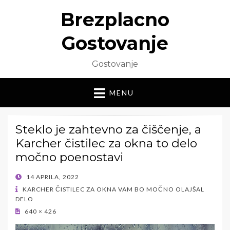
Brezplacno
Gostovanje
Gostovanje
MENU
Steklo je zahtevno za čiščenje, a
Karcher čistilec za okna to delo
močno poenostavi
POSTED
14 APRILA, 2022
ON
KARCHER ČISTILEC ZA OKNA VAM BO MOČNO OLAJŠAL
DELO
640 × 426