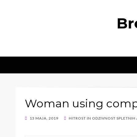
Br
Woman using comp
POSTED
13 MAJA, 2019
HITROST IN ODZIVNOST SPLETNIH
ON