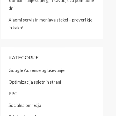
Kombiniranje superg in kavbojk za pomladne
dni
Xiaomi servis in menjava stekel – preveri kje
in kako!
KATEGORIJE
Google Adsense oglaševanje
Optimizacija spletnih strani
PPC
Socialna omrežja